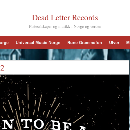
Dead Letter Records
Plateselskaper og musikk i Norge og verden
Norge
Universal Music Norge
Rune Grammofon
Ulver
M
22