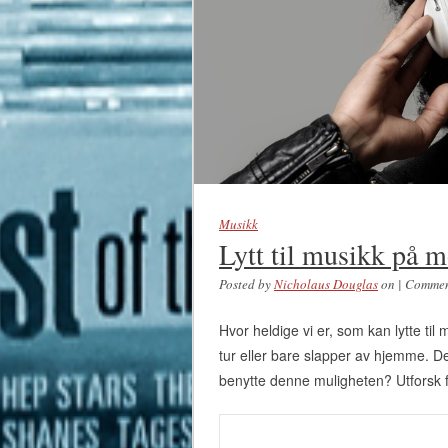
Musikk
Lytt til musikk på 
Posted by
Nicholaus Douglas
on
|
Commen
Hvor heldige vi er, som kan lytte til m
tur eller bare slapper av hjemme. De
benytte denne muligheten? Utforsk fr