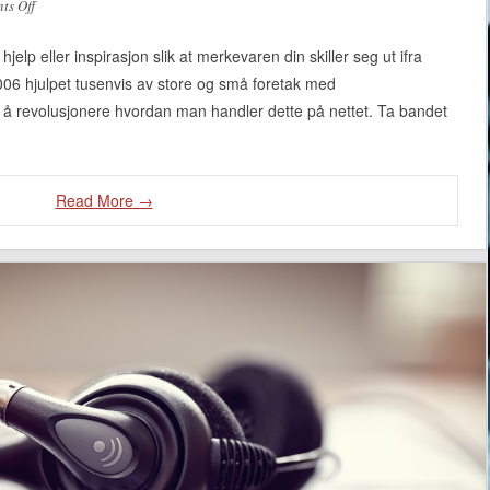
ts Off
on Hvordan markedsføre ditt rockeband
jelp eller inspirasjon slik at merkevaren din skiller seg ut ifra
2006 hjulpet tusenvis av store og små foretak med
 for å revolusjonere hvordan man handler dette på nettet. Ta bandet
Read More →