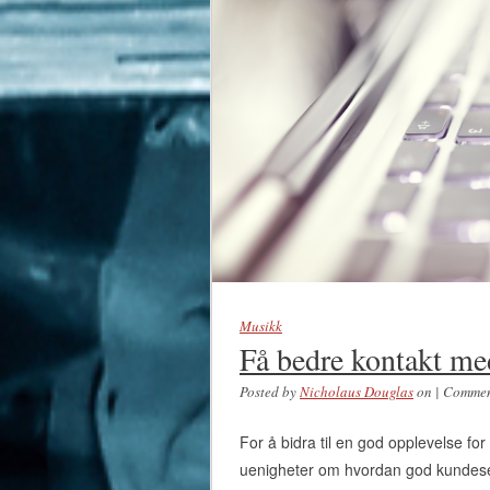
Musikk
Få bedre kontakt me
Posted by
Nicholaus Douglas
on
|
Commen
For å bidra til en god opplevelse for
uenigheter om hvordan god kundeservi