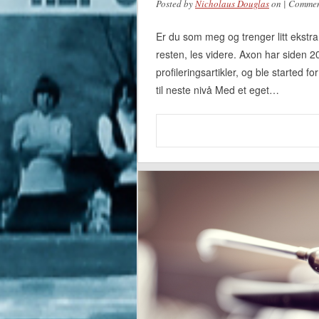
Posted by
Nicholaus Douglas
on
|
Commen
Er du som meg og trenger litt ekstra h
resten, les videre. Axon har siden 
profileringsartikler, og ble started
til neste nivå Med et eget…