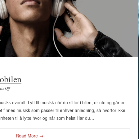
mobilen
ts Off
on Lytt til musikk på mobilen
usikk overalt. Lytt til musikk når du sitter i bilen, er ute og går en
t finnes musikk som passer til enhver anledning, så hvorfor ikke
iheten til å lytte hvor og når som helst Har du…
Read More →