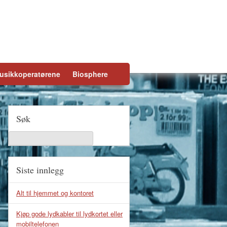
usikkoperatørene
Biosphere
Søk
Siste innlegg
Alt til hjemmet og kontoret
Kjøp gode lydkabler til lydkortet eller
mobiltelefonen