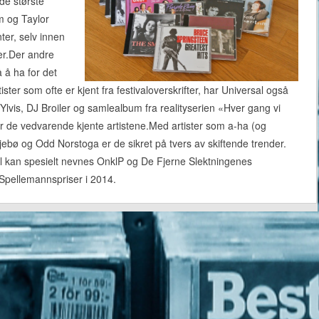
de største
m og Taylor
ter, selv innen
er.Der andre
 å ha for det
ster som ofte er kjent fra festivaloverskrifter, har Universal også
 Ylvis, DJ Broiler og samlealbum fra realityserien «Hver gang vi
r de vedvarende kjente artistene.Med artister som a-ha (og
kjebø og Odd Norstoga er de sikret på tvers av skiftende trender.
al kan spesielt nevnes OnklP og De Fjerne Slektningenes
 Spellemannspriser i 2014.