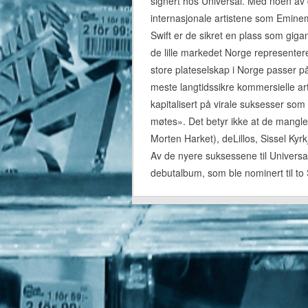
signert hos Universal. Med noen av 
internasjonale artistene som Emine
Swift er de sikret en plass som gigan
de lille markedet Norge representer
store plateselskap i Norge passer på
meste langtidssikre kommersielle arti
kapitalisert på virale suksesser som
møtes». Det betyr ikke at de mangle
Morten Harket), deLillos, Sissel Kyr
Av de nyere suksessene til Univers
debutalbum, som ble nominert til to