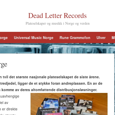
Dead Letter Records
Plateselskaper og musikk i Norge og verden
Norge
Universal Music Norge
Rune Grammofon
Ulver
M
rge
 tvil det største nasjonale plateselskapet de siste årene.
redjedel, ligger de et stykke foran andreplassen. En av de
l å komme av deres altomfattende distribusjonsløsninger.
å uavhengige
del av
e er direkte