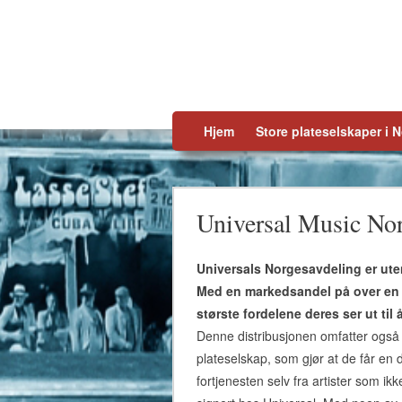
Skip to content
Hjem
Store plateselskaper i 
Universal Music No
Universals Norgesavdeling er uten
Med en markedsandel på over en t
største fordelene deres ser ut ti
Denne distribusjonen omfatter ogs
plateselskap, som gjør at de får en 
fortjenesten selv fra artister som ikk