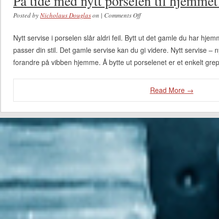
På tide med nytt porselen til hjemmet
Posted by
Nicholaus Douglas
on
|
Comments Off
on På tide med nytt porselen
til hjemmet eller
Nytt servise i porselen slår aldri feil. Bytt ut det gamle du har 
arbeidsplassen
passer din stil. Det gamle servise kan du gi videre. Nytt servise – ny 
forandre på vibben hjemme. Å bytte ut porselenet er et enkelt gre
Read More →