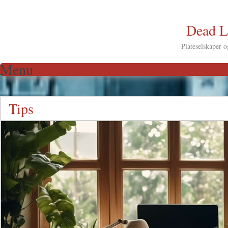
Dead L
Plateselskaper 
Menu
Skip to content
Tips