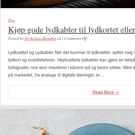
Tips
Kjøp gode lydkabler til lydkortet elle
Posted by
Nicholaus Douglas
on
|
Comments Off
on Kjøp gode lydkabler til
lydkortet eller
Lydkvalitet og Lydkabler Når det kommer til lydkvalitet, spiller valg 
mobiltelefonen
lydkort og mobiltelefoner. Høykvalitets lydkabler kan gjøre en betyde
lydsignaler, noe som resulterer i klarere lyd og bedre ytelse. Med et
på markedet, fra analoge til digitale løsninger, er…
Read More →